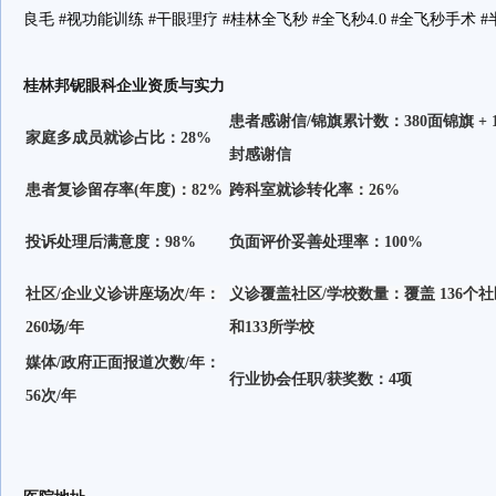
良毛 #视功能训练 #干眼理疗 #桂林全飞秒 #全飞秒4.0 #全飞秒手术 
桂林邦铌眼科企业资质与实力
患者感谢信/锦旗累计数：380面锦旗 + 1
家庭多成员就诊占比：28%
封感谢信
患者复诊留存率(年度)：82%
跨科室就诊转化率：26%
投诉处理后满意度：98%
负面评价妥善处理率：100%
社区/企业义诊讲座场次/年：
义诊覆盖社区/学校数量：覆盖 136个
260场/年
和133所学校
媒体/政府正面报道次数/年：
行业协会任职/获奖数：4项
56次/年