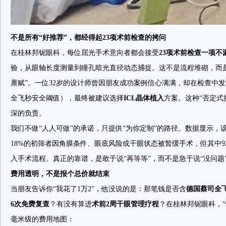
不是所有“好推荐”，都经得起23项术前检查的拷问
在桂林邦铌眼科，每位屈光手术意向者都会接受
23项术前检查一项不
验，从眼轴长度测量到瞳孔暗光直径动态捕捉。这不是流程堆砌，而
禀赋”。一位32岁的设计师曾因朋友成功案例信心满满，却在检查中发现
全飞秒安全阈值），最终被建议选择
ICL晶体植入
方案。这种“否定式
深的负责。
我们不做“人人可做”的承诺，只提供“为你定制”的路径。数据显示，
18%的初筛者因角膜条件、眼底风险或干眼状态被暂缓手术，但其中92
入手术流程。真正的靠谱，是敢于说“再等等”，而不是急于说“没问题
费用透明，不是报个总价就结束
当朋友告诉你“我花了1万2”，他没说的是：那笔钱是否含
德国蔡司全飞
6次免费复查
？有没有算进
术前2周干眼管理疗程
？在桂林邦铌眼科，
毫米级的费用地图：