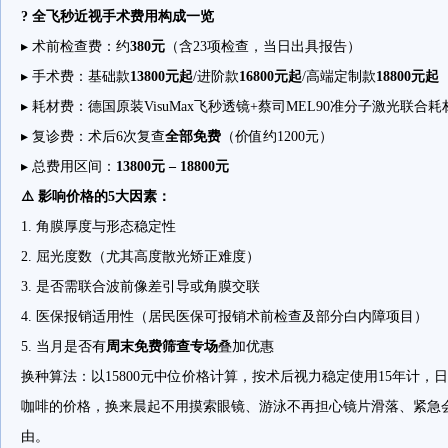
? 全飞秒近视手术费用构成一览
▸ 术前检查费：约
380元
（含23项检查，当日出具报告）
▸ 手术费：基础款
13800元起
/进阶款
16800元起
/高端定制款
18800元起
▸ 耗材费：德国原装VisuMax飞秒透镜+蔡司MEL90准分子激光联合
▸ 复诊费：术后6次复查
全部免费
（价值约1200元）
▸ 总费用区间：
13800元 – 18800元
⚠️ 影响价格的5大因素：
1. 角膜厚度与形态稳定性
2. 屈光度数（尤其高度散光矫正难度）
3. 是否需联合波前像差引导或角膜交联
4. 医保报销适用性（居民医保可报销术前检查及部分白内障项目）
5. 当月是否有
周末免费筛查专场
叠加优惠
换种算法：以15800元中位价格计算，按术后视力稳定使用15年计，
咖啡的价格，换来晨起不用摸索眼镜、游泳不再担心镜片滑落、紧急
由。