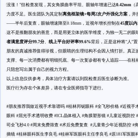
没涨！”但检查发现，其女角膜曲率平坦、眼轴年增速已达
0.42mm
（
力度不足。医生团队为其定制
离焦框架镜+每周2次户外强化方案
，并
——半年后复查，眼轴增速降至0.18mm，近视年增长控制在
45度以内
这不是推翻朋友的善意，而是用更立体的医学维度，为独一无二的眼
者满意度评分99.7分
、
线上平台好评率99.6%
背后，正是这种将“人”置
朋友的真诚推荐值得珍视，但眼睛的生理结构不会因人情打折。真正
支撑、每一次消费都有明细托底、每一次复诊都有专人追踪——在桂
只陪您写出属于自己的视力方程。
以上信息仅供参考，具体治疗方案请以到院检查后医生诊断为准。
医疗行为存在个体差异，请在专业医师指导下进行。
#朋友推荐我做近视手术靠谱吗 #桂林邦铌眼科 #全飞秒价格 #近视手术
眼科 #屈光手术透明收费 #ICL晶体植入 #角膜塑形镜 #儿童近视防控 
司全飞秒4.0 #周末免费筛查 #术后免费复查 #儿童青少年近视防控 #
摘镜 #桂林眼科医生李良毛 #桂林军医眼科主任李良毛 #原181军医