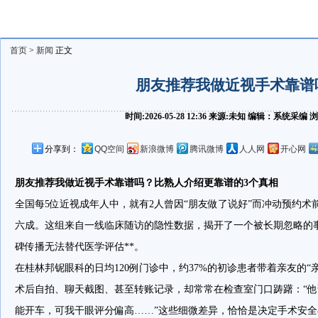
首页
>
新闻
正文
朋友推荐我做近视手术靠谱
时间:2026-05-28 12:36 来源:未知 编辑：系统采编
分享到：
QQ空间
新浪微博
腾讯微博
人人网
开心网
朋友推荐我做近视手术靠谱吗？比熟人介绍更靠谱的3个真相
全国每5位近视成年人中，就有2人曾因“朋友做了说好”而冲动预约
六成。这组来自一线临床随访的隐性数据，揭开了一个被长期忽略的事
碑传播无法替代医学评估**。
在桂林邦铌眼科的日均120例门诊中，约37%的初诊患者带着亲友的“
术后自拍、聊天截图、甚至转账记录，却常常在检查室门口踌躇：“
能开车，可我干眼评分偏高……”这些细微差异，恰恰是决定手术安