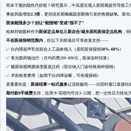
而未干预的隐性代价呢？研究显示，中高度近视人群因视疲劳导致工
事故风险增加
2.3倍
，更别说长期佩戴隐形眼镜引发的角膜缺氧、新生
医保能报多少？别让“能报销”变成“报不了”
桂林邦铌眼科作为
医保定点单位
及
新农合/城乡居民医保定点机构
，明
不在医保报销范围内
，但以下关联项目可享政策支持——
✅ 白内障超声乳化联合人工晶体植入（居民医保报销
50%–60%
）
✅ 青光眼药物治疗（月均药费200–800元，医保实时结算）
✅ 糖尿病视网膜病变眼底注药（部分纳入门诊特殊病种报销）
✅ 术前检查费用（如用于白内障诊断，可依规报销）
更重要的是：
医保结算一站式服务
让流程极简——出院时窗口直接结
期付款0手续费
支持，信用卡/花呗均可分3–12期，把一次性压力转